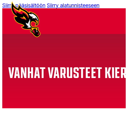
Siirry pääsisältöön
Siirry alatunnisteeseen
VANHAT VARUSTEET KIER