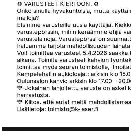
♻️ VARUSTEET KIERTOON! ♻️
Onko sinulla hyväkuntoisia, mutta käyttämä
mailoja?
Etsimme varusteille uusia käyttäjiä. Kiek
varustepörssin, mihin keräämme ehjiä varus
varustelainoja. Varustepörssi on suunnattu 
haluamme tarjota mahdollisuuden lainata 
Voit toimittaa varusteet 5.4.2026 saakka
aikana. Toimita varusteet kahvion työnteki
toimittaa myös seuran toimistolle, ilmoita
Kempelehallin aukioloajat: arkisin klo 15.
Oulunsalon kahvio arkisin klo 17.00 – 20.0
💙 Jokainen lahjoitettu varuste on askel
harrastusta.
💙 Kiitos, että autat meitä mahdollistamaa
Lisätietoja:
toimisto@k-laser.fi