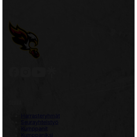
SEURA
Harrasteryhmät
Seurayhteistyö
Kumppanit
Kumppaniksi