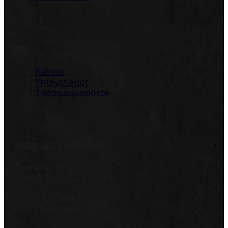
INFO
Kahvio
Yhteystiedot
Tietosuojaseloste
KIEKKO-LASER JUNIORIT RY
Tuohikuja 6
90460 Oulunsalo
044-7577359
toimisto@k-laser.fi