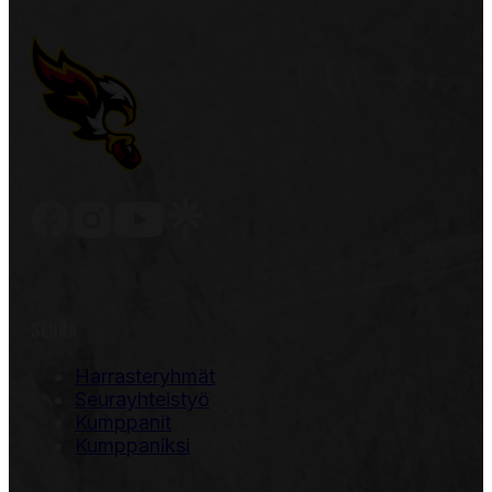
SEURA
Harrasteryhmät
Seurayhteistyö
Kumppanit
Kumppaniksi