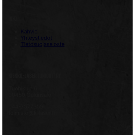
INFO
Kahvio
Yhteystiedot
Tietosuojaseloste
KIEKKO-LASER JUNIORIT RY
Tuohikuja 6
90460 Oulunsalo
044-7577359
toimisto@k-laser.fi