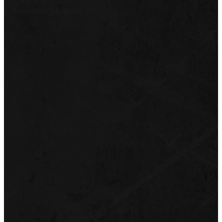
044-7577359
toimisto@k-laser.fi