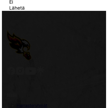
Ei
Lähetä
SEURA
Harrasteryhmät