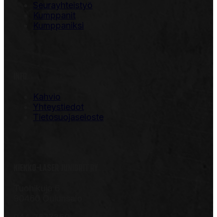
Seurayhteistyö
Kumppanit
Kumppaniksi
INFO
Kahvio
Yhteystiedot
Tietosuojaseloste
KIEKKO-LASER JUNIORIT RY
Tuohikuja 6
90460 Oulunsalo