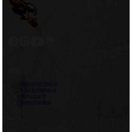
SEURA
Harrasteryhmät
Seurayhteistyö
Kumppanit
Kumppaniksi