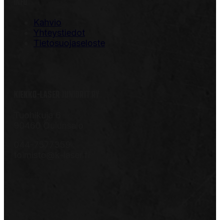
INFO
Kahvio
Yhteystiedot
Tietosuojaseloste
KIEKKO-LASER JUNIORIT RY
Tuohikuja 6
90460 Oulunsalo
044-7577359
toimisto@k-laser.fi