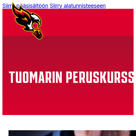
Siirry pääsisältöön
Siirry alatunnisteeseen
TUOMARIN PERUSKURSS