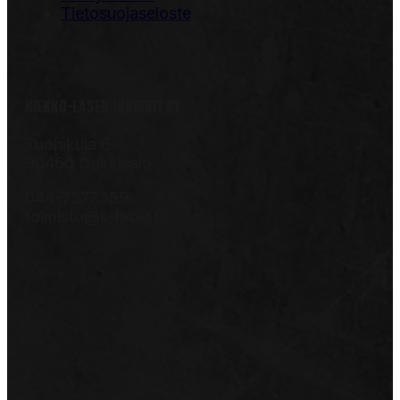
Tietosuojaseloste
KIEKKO-LASER JUNIORIT RY
Tuohikuja 6
90460 Oulunsalo
044-7577359
toimisto@k-laser.fi