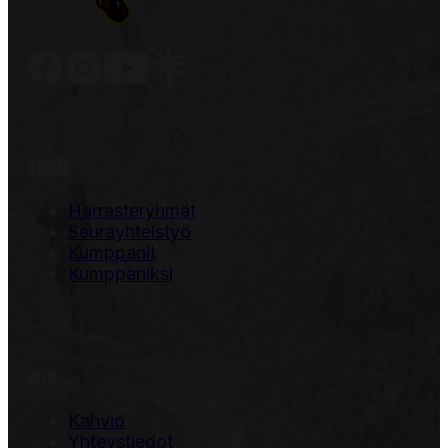
SEURA
Harrasteryhmät
Seurayhteistyö
Kumppanit
Kumppaniksi
INFO
Kahvio
Yhteystiedot