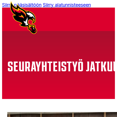
Siirry pääsisältöön
Siirry alatunnisteeseen
SEURAYHTEISTYÖ JATKU