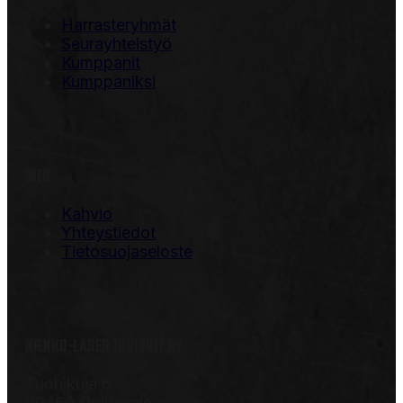
Harrasteryhmät
Seurayhteistyö
Kumppanit
Kumppaniksi
INFO
Kahvio
Yhteystiedot
Tietosuojaseloste
KIEKKO-LASER JUNIORIT RY
Tuohikuja 6
90460 Oulunsalo