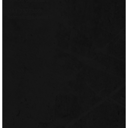
044-7577359
toimisto@k-laser.fi