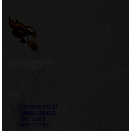
SEURA
Harrasteryhmät
Seurayhteistyö
Kumppanit
Kumppaniksi