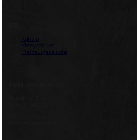
INFO
Kahvio
Yhteystiedot
Tietosuojaseloste
KIEKKO-LASER JUNIORIT RY
Tuohikuja 6
90460 Oulunsalo
044-7577359
toimisto@k-laser.fi