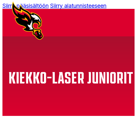
Siirry pääsisältöön
Siirry alatunnisteeseen
KIEKKO-LASER JUNIORIT 