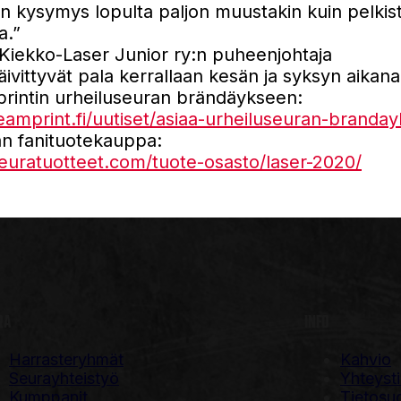
n kysymys lopulta paljon muustakin kuin pelkis
a.”
i, Kiekko-Laser Junior ry:n puheenjohtaja
äivittyvät pala kerrallaan kesän ja syksyn aikana
rintin urheiluseuran brändäykseen:
eamprint.fi/uutiset/asiaa-urheiluseuran-branday
n fanituotekauppa:
euratuotteet.com/tuote-osasto/laser-2020/
RA
INFO
Harrasteryhmät
Kahvio
Seurayhteistyö
Yhteyst
Kumppanit
Tietosu