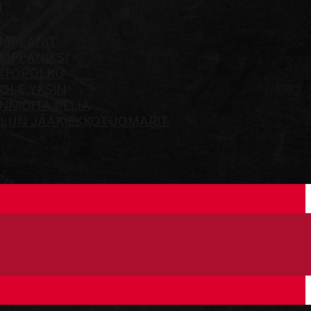
Ö
MPPANIT
MPPANIKSI
ITOPOLKU
 OLE YKSIN
NNIOITA PELIÄ
LUN JÄÄKIEKKOTUOMARIT