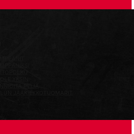
Ö
MPPANIT
MPPANIKSI
ITOPOLKU
 OLE YKSIN
NNIOITA PELIÄ
LUN JÄÄKIEKKOTUOMARIT