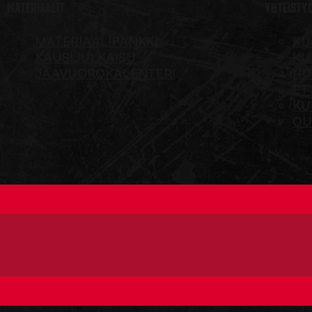
MATERIAALIT
YHTEISTY
MATERIAALIPANKKI
KU
KAUSIJULKAISU
KU
JÄÄVUOROKALENTERI
HO
ET
KU
OU