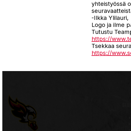
yhteistyössä o
seuravaatteist
-Ilkka Ylilaur
Logo ja ilme p
Tutustu Teamp
https://www.t
Tsekkaa seura
https://www.s
SEU