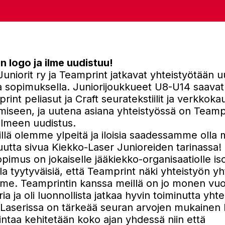
n logo ja ilme uudistuu!
uniorit ry ja Teamprint jatkavat yhteistyötään u
la sopimuksella. Juniorijoukkueet U8-U14 saava
rint peliasut ja Craft seuratekstiilit ja verkkoka
miseen, ja uutena asiana yhteistyössä on Teamp
ilmeen uudistus.
llä olemme ylpeitä ja iloisia saadessamme olla
utta sivua Kiekko-Laser Junioreiden tarinassa!
imus on jokaiselle jääkiekko-organisaatiolle iso
 tyytyväisiä, että Teamprint näki yhteistyön yh
 me. Teamprintin kanssa meillä on jo monen vu
ia ja oli luonnollista jatkaa hyvin toiminutta yhte
-Laserissa on tärkeää seuran arvojen mukainen 
mintaa kehitetään koko ajan yhdessä niin että