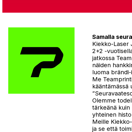
Samalla seura
Kiekko-Laser J
2+2 -vuotisel
jatkossa Teamp
näiden hankki
luoma brändi-
Me Teamprinti
kääntämässä u
”Seuravaatesop
Olemme todella
tärkeänä kuin
yhteinen histor
Meille Kiekko
ja se että toi