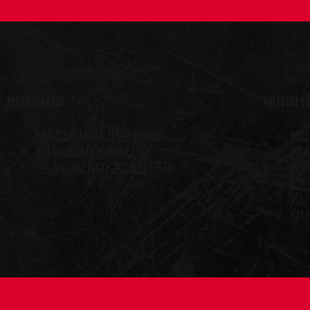
MATERIAALIT
YHTEISTY
MATERIAALIPANKKI
KU
KAUSIJULKAISU
KU
JÄÄVUOROKALENTERI
HO
ET
KU
OU