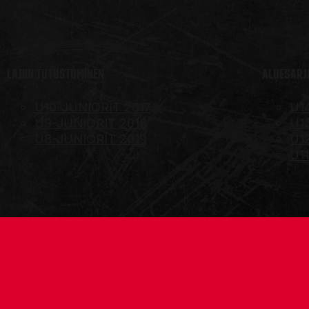
LAJIIN TUTUSTUMINEN
ALUESARJA
U10-JUNIORIT 2017
U1
U9-JUNIORIT 2018
U1
U8-JUNIORIT 2019
U1
U1