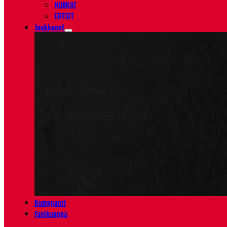
KUOKAT
ERTSIT
Joukkueet
HARRASTERYHMÄT
HARRASTERYHMÄT
Kumppanit
Fanikauppa