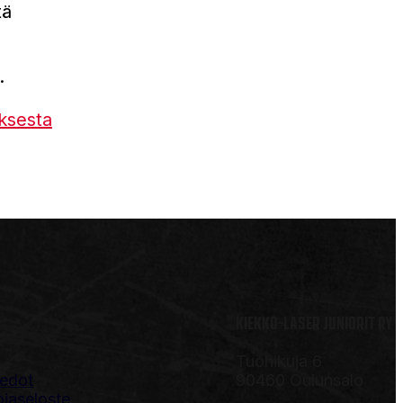
tä
.
ksesta
KIEKKO-LASER JUNIORIT RY
Tuohikuja 6
iedot
90460 Oulunsalo
ojaseloste