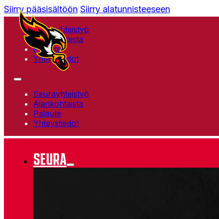
Siirry pääsisältöön
Siirry alatunnisteeseen
Seurayhteistyö
Ajankohtaista
Palaute
Yhteystiedot
Seurayhteistyö
Ajankohtaista
Palaute
Yhteystiedot
SEURA