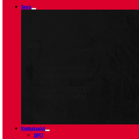
Seura
SEURA
INFO
SEURA-AAPINEN
URHEILUTOIMINTA
KAHVIO
SEURAYHTEISTYÖ
VARUSTEPÖRSSI
Kiekkokoulut
JUPET