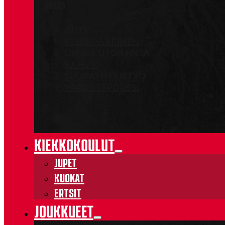
SEURA
INFO
SEURA-AAPINEN
URHEILUTOIMINTA
KAHVIO
SEURAYHTEISTYÖ
VARUSTEPÖRSSI
KIEKKOKOULUT
JUPET
KUOKAT
ERTSIT
JOUKKUEET