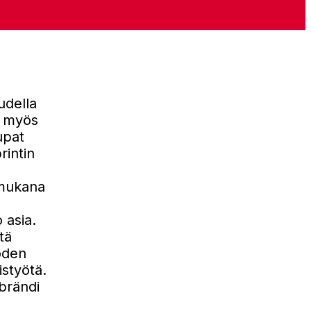
udella
t myös
upat
rintin
 mukana
 asia.
tä
oden
istyötä.
brändi