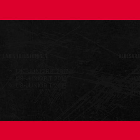
LAJIIN TUTUSTUMINEN
ALUESARJA
U10-JUNIORIT 2017
U1
U9-JUNIORIT 2018
U1
U8-JUNIORIT 2019
U1
U1